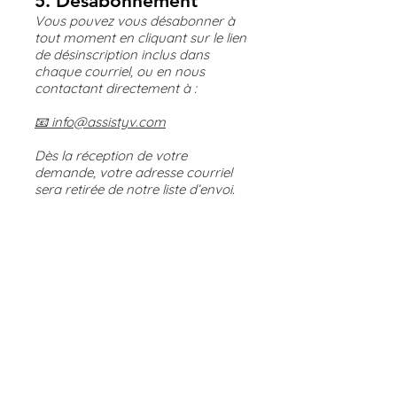
5. Désabonnement
Vous pouvez vous désabonner à
tout moment en cliquant sur le lien
de désinscription inclus dans
chaque courriel, ou en nous
contactant directement à :
📧 info@assistyv.com
Dès la réception de votre
demande, votre adresse courriel
sera retirée de notre liste d’envoi.
6. Conservation des
données
Vos renseignements sont
conservés uniquement pour la
durée nécessaire à la finalité pour
laquelle ils ont été recueillis.
Une fois désabonné, votre courriel
sera supprimé de nos systèmes de
diffusion.