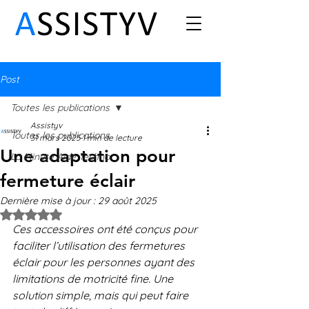
Post
Toutes les publications
Assistyv
Toutes les publications
31 mars 2025
1 min de lecture
Une adaptation pour
La Minute Aide Techno
fermeture éclair
Dernière mise à jour :
29 août 2025
Noté NaN étoiles sur 5.
Ces accessoires ont été conçus pour 
faciliter l’utilisation des fermetures 
éclair pour les personnes ayant des 
limitations de motricité fine. Une 
solution simple, mais qui peut faire 