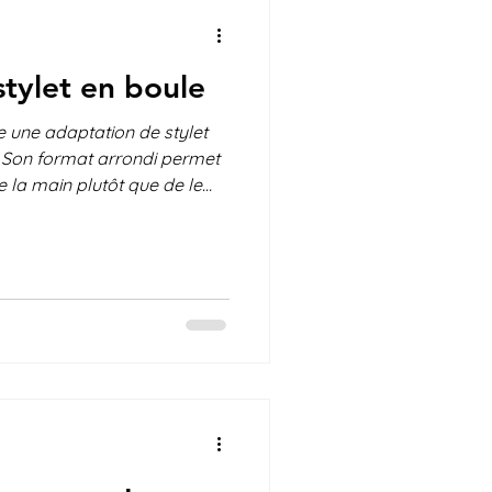
tylet en boule
e une adaptation de stylet
. Son format arrondi permet
e la main plutôt que de le
qui facilite grandement son
ran tactile pour les
sion, une force ou une
 Avez vous déjà essayé? Quel
des améliorations à
onnaître vos idées et