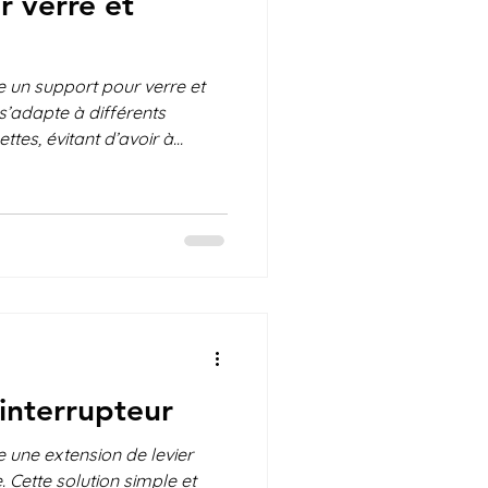
 verre et
e un support pour verre et
 s’adapte à différents
ttes, évitant d’avoir à
lon le contenant. Il facilite la
 et permet de boire avec
que la force ou la dextérité
ous? Avez vous déjà essayé?
vous des améliorations à
onnaître vos idées e
interrupteur
e une extension de levier
. Cette solution simple et