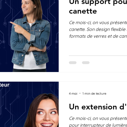
Un support pour
canette
Ce mois-ci, on vous présent
canette. Son design flexible
formats de verres et de cane
utiliser plusieurs supports se
prise en main des boissons
plus de contrôle, même lors
des mains est réduite. Et v
Quel est votre avis? Voyez-
apporter? Nous aimerions c
4 mai
1 min de lecture
Un extension d'
Ce mois-ci, on vous présent
pour interrupteur de lumière