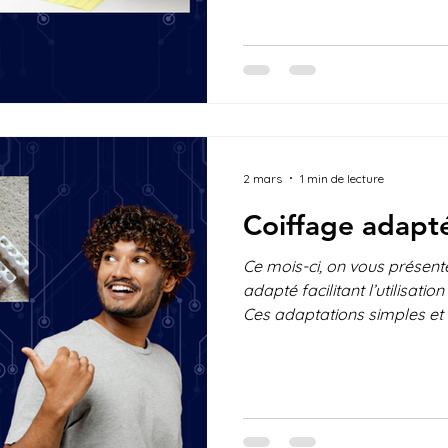
motrices. Sa base stable off
de travail, ce qui améliore le
nécessaire pour écrire. Et 
Quel est votre avis? Voyez-
apporter? Nous aimerions c
2 mars
1 min de lecture
Coiffage adapt
Ce mois-ci, on vous présent
adapté facilitant l’utilisati
Ces adaptations simples et
modifier l’angle ou la prise 
rendant plus faciles à utili
une force, une mobilité ou u
main ou du bras. Elles favor
confortable, avec moins d’ef