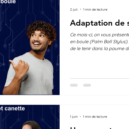
2 juil.
1 min de lecture
Adaptation de s
Ce mois-ci, on vous présent
en boule (Palm Ball Stylus)
de le tenir dans la paume d
pincer entre les doigts, ce 
utilisation sur tablette ou éc
personnes ayant une préhen
dextérité réduite. Et vous?
est votre avis? Voyez-vous 
apporter? Nous aimerions c
suggestion
1 juin
1 min de lecture