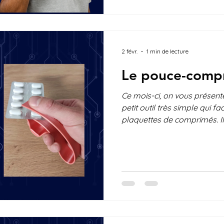
quotidien. Et vous? Avez vo
2 févr.
1 min de lecture
Le pouce-comp
Ce mois-ci, on vous présent
petit outil très simple qui fac
plaquettes de comprimés. Il
nécessaire avec plus de co
force ou la dextérité de la m
conception s’adapte à la maj
comprimés. Un petit récept
récupérer le comprimé sans 
Et vous? Avez vous déjà ess
Voyez-vous