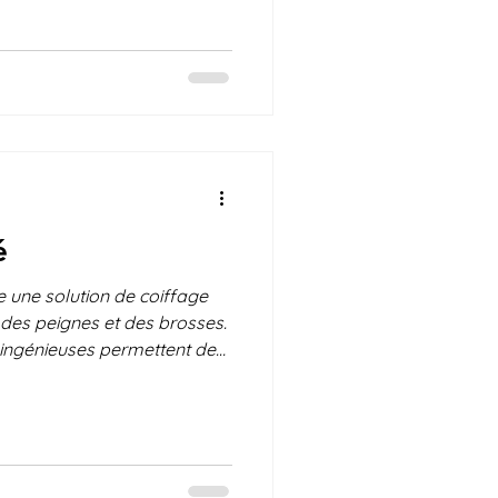
re un appui sur la surface
 contrôle et réduit l’effort
vous? Avez vous déjà essayé?
vous des améliorations à
onnaître v
é
e une solution de coiffage
on des peignes et des brosses.
 ingénieuses permettent de
des outils de coiffage, les
ser pour les personnes ayant
ne dextérité réduite de la
isent un coiffage plus
fort et plus de contrôle au