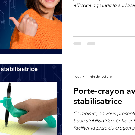
efficace agrandit la surface 
facilitant son utilisation p
dextérité ou une force réduit
lumière plus facilement, ave
accès simplifié au quotidie
Et vous? Avez vous déjà ess
Voyez-vous des améliorati
1 avr.
1 min de lecture
Porte-crayon a
stabilisatrice
Ce mois-ci, on vous présente
base stabilisatrice. Cette s
faciliter la prise du crayon
une dextérité réduite, une fa