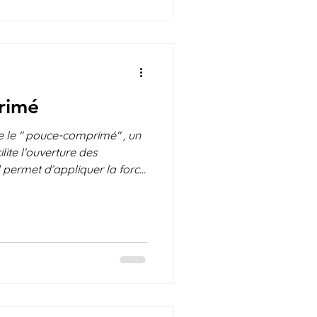
us déjà es
rimé
e le " pouce-comprimé" , un
ilite l’ouverture des
 permet d’appliquer la force
ntrôle, même lorsque la
ain est réduite. Sa
orité des tailles de
acle intégré permet de
qu’il tombe ou roule au sol.
ayé? Quel est votre avis?