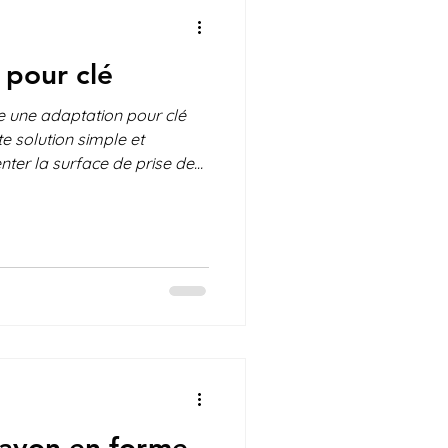
 pour clé
e une adaptation pour clé
te solution simple et
ter la surface de prise de
n plus facile pour les
une mobilité ou une
 Elle aide ainsi à tourner la
lus de contrôle au quotidien.
ayé? Quel est votre avis?
ons à apporter? Nous
rayon en forme