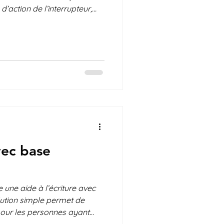
d’action de l’interrupteur,
our les personnes ayant une
e. Elle permet d’activer la
c moins d’effort, pour un
n et davantage d’autonomie.
ayé? Quel est votre avis?
ons à apporter?
vec base
 une aide à l’écriture avec
olution simple permet de
 pour les personnes ayant
ible force ou des difficultés