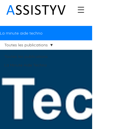
La minute aide techno
Toutes les publications
Toutes les publications
La Minute Aide Techno