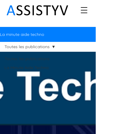
La minute aide techno
Toutes les publications
Toutes les publications
La Minute Aide Techno